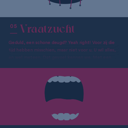
Vraatzucht
Geduld, een schone deugd? Yeah right! Voor zij die
tijd hebben misschien, maar niet voor u. U wil alles,
en wel meteen. Dat gevoel kennen we. Met een
doortrapte salesstructuur bieden we uw
onderneming in geen tijd alle kansen. We houden de
vinger aan de pols en u bij de les. Zodat u iedere
opportuniteit ten volle grijpt.
BENT U OOK VRAATZUCHTIG?