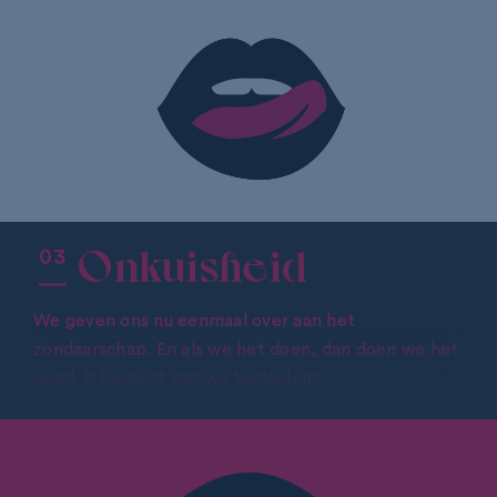
ERVAART U OOK HEBZUCHT?
Onkuisheid
We geven ons nu eenmaal over aan het
zondaarschap. En als we het doen, dan doen we het
goed. U begrijpt wat we bedoelen?
ERVAART U OOK EEN GEVOEL VAN ONKUISHEID?