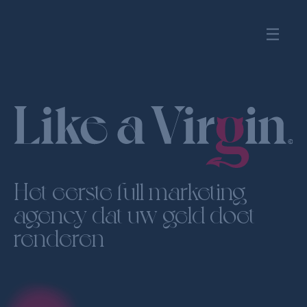
Creating brands, helping brands,
renaming brands, marketing strategies,
sales strategies, memorable movies,
crazy commercials, tv, radio, great
ads, long copy, short copy, boring
copy, snappy copy, online, offline,
logos, left and right. We. got. You.
Het eerste full marketing
agency dat uw geld doet
renderen