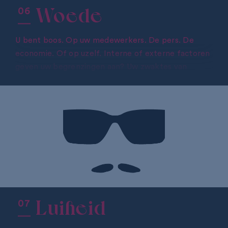
Woede
U bent boos. Op uw medewerkers. De pers. De
economie. Of op uzelf. Interne of externe factoren
geven uw begrenzingen aan? Uw zwaktes van
vandaag kunnen uw sterktes zijn morgen. Denk
eraan als u weer eens overmand wordt door een
woedeaanval.
ERVAART U OOK WOEDE?
Luiheid