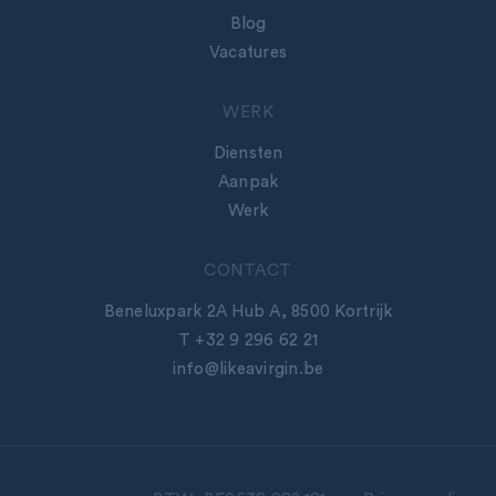
Blog
Vacatures
WERK
Diensten
Aanpak
Werk
CONTACT
WERK
Beneluxpark 2A Hub A, 8500 Kortrijk
Aanpak
T +32 9 296 62 21
Diensten
info@likeavirgin.be
Werk
LIKE A VIRGIN
Team
Blog
Vacatures