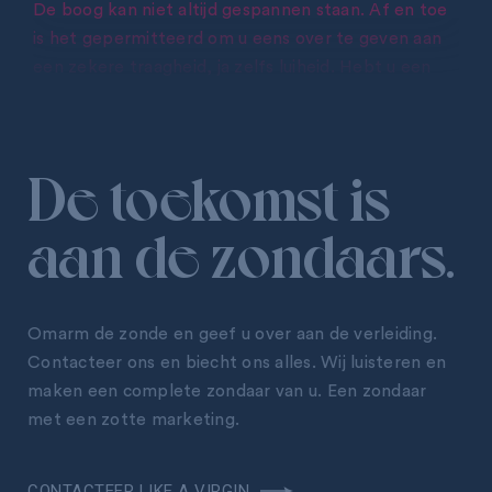
De boog kan niet altijd gespannen staan. Af en toe
is het gepermitteerd om u eens over te geven aan
een zekere traagheid, ja zelfs luiheid. Hebt u een
goed onderbouwde langetermijnvisie? En een
doordacht sales- en marketingplan? Dan weet u
perfect wanneer de riem even losser kan. Geniet
De toekomst
is
ervan!
aan de zondaars.
BENT U OOK LUI?
Omarm de zonde en geef
u
over aan de verleiding.
Contacteer ons en biecht ons alles. Wij luisteren en
maken een complete zondaar van
u
. Een zondaar
met een zotte marketing.
CONTACTEER LIKE A VIRGIN