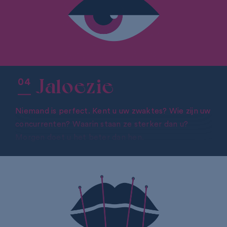
Jaloezie
Niemand is perfect. Kent u uw zwaktes? Wie zijn uw
concurrenten? Waarin staan ze sterker dan u?
Morgen doet u het beter dan hen.
ERVAART U OOK JALOEZIE?