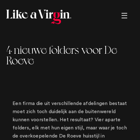
Creating brands, helping brands,
4 nieuwe folders voor De
renaming brands, marketing strategies,
sales strategies, memorable movies,
Roeve
crazy commercials, tv, radio, great
ads, long copy, short copy, boring
copy, snappy copy, online, offline,
logos, left and right. We. got. You.
Een firma die uit verschillende afdelingen bestaat
moet zich toch duidelijk aan de buitenwereld
kunnen voorstellen. Het resultaat? Vier aparte
folders, elk met hun eigen stijl, maar waar je toch
de overkoepelende De Roeve huisstijl in