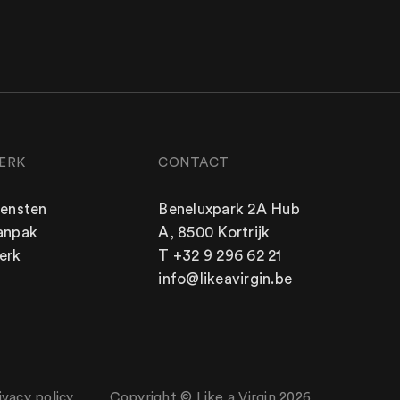
ERK
CONTACT
iensten
Beneluxpark 2A Hub
LIKE A VIRGIN
SOCIALS
anpak
A, 8500 Kortrijk
Team
Facebook
erk
T +32 9 296 62 21
Blog
LinkedIn
info@likeavirgin.be
Vacatures
Instagram
ivacy policy
Copyright © Like a Virgin 2026