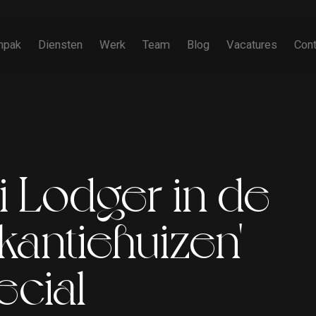
npak
Diensten
Werk
Team
Blog
Vacatures
Cont
Creating brands, help
li Lodger in de
marketing strategies, 
crazy commercials, tv, 
copy, boring copy, snap
akantiehuizen'-
and right. We. got. Yo
ecial