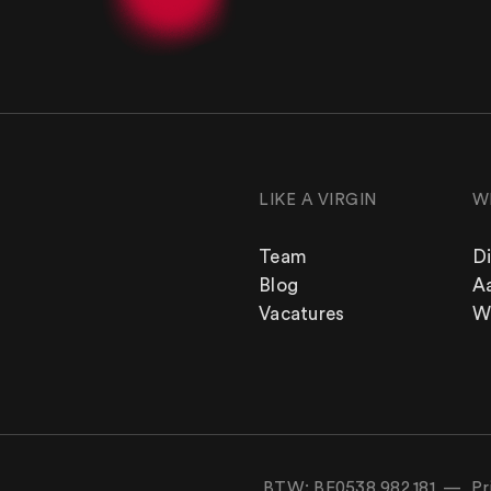
LIKE A VIRGIN
W
Team
D
WERK
Blog
A
Aanpak
Vacatures
W
Diensten
Werk
BTW: BE0538.982.181 —
Pr