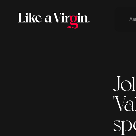
Aa
Jo
'V
sp