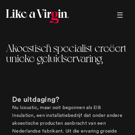
Creating brands, helping brands,
Akoestisch specialist creëert
renaming brands, marketing strategies,
sales strategies, memorable movies,
unieke geluidservaring
crazy commercials, tv, radio, great
ads, long copy, short copy, boring
copy, snappy copy, online, offline,
logos, left and right. We. got. You.
De uitdaging?
Nu Icoustic, maar ooit begonnen als EIB
Insulation, een installatiebedrijf dat onder andere
akoestische producten aanbracht van een
Nederlandse fabrikant. Uit die ervaring groeide