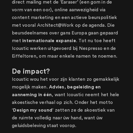
direct mailing met de ‘Earaser’ (een gom in de
vorm van een oor), online aanwezigheid via
content marketing en een actieve beurspolitiek
met vooral Architect@Work op de agenda. Die
beursdeelnames over gans Europa gaan gepaard
met
internationale expansie
. Tot nu toe heeft
Icoustic werken uitgevoerd bij Nespresso en de
Eiffeltoren, om maar enkele namen te noemen.
De impact?
Icoustic wou het voor zijn klanten zo gemakkelijk
mogelijk maken.
Advies, begeleiding en
aanneming in één
, want Icoustic neemt het hele
akoestische verhaal op zich. Onder het motto
‘Design my sound’
zetten ze de akoestiek van
de ruimte volledig naar úw hand, want úw
geluidsbeleving staat voorop.