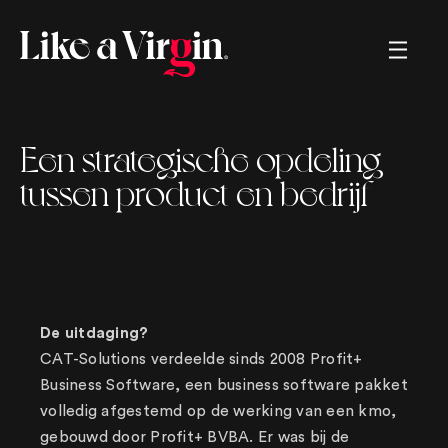
Creating brands, helping brands,
Een strategische opdeling
renaming brands, marketing strategies,
sales strategies, memorable movies,
tussen product en bedrijf
crazy commercials, tv, radio, great
ads, long copy, short copy, boring
copy, snappy copy, online, offline,
logos, left and right. We. got. You.
De uitdaging?
CAT-Solutions verdeelde sinds 2008 Profit+
Business Software, een business software pakket
volledig afgestemd op de werking van een kmo,
gebouwd door Profit+ BVBA. Er was bij de