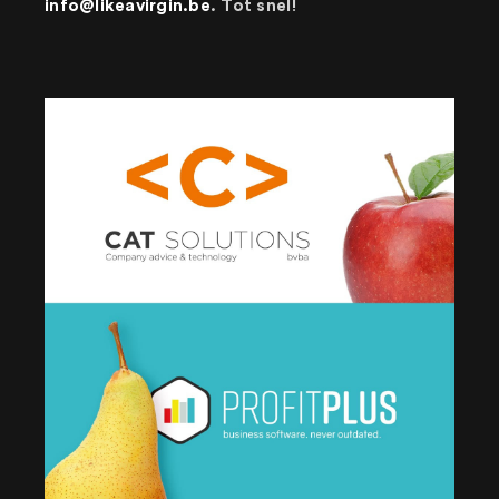
info@likeavirgin.be
. Tot snel!