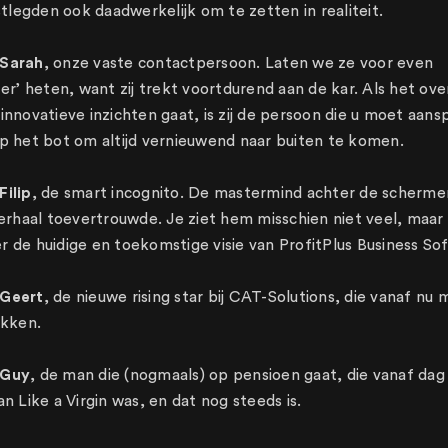
astlegden ook daadwerkelijk om te zetten in realiteit.
 Sarah
, onze vaste contactpersoon. Laten we ze voor even
ter’ heten, want zij trekt voortdurend aan de kar. Als het ov
innovatieve inzichten gaat, is zij de persoon die u moet aansp
op het bot om altijd vernieuwend naar buiten te komen.
Filip
, de smart incognito. De mastermind achter de schermen
verhaal toevertrouwde. Je ziet hem misschien niet veel, maar h
 de huidige en toekomstige visie van ProfitPlus Business So
 Geert
, de nieuwe rising star bij CAT-Solutions, die vanaf nu
ekken.
 Guy
, de man die (nogmaals) op pensioen gaat, die vanaf dag 
an Like a Virgin was, en dat nog steeds is.