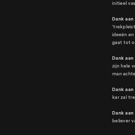
initieel v
Dank aan
‘trekpleis
ideeën en 
gaat tot 
Dank aan 
zijn hele 
man achter
Dank aan
kar zal tr
Dank aan
believer v