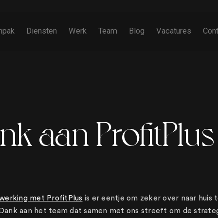
npak
Diensten
Werk
Team
Blog
Vacatures
Cont
Creating brands, help
nk aan ProfitPlus
marketing strategies, 
crazy commercials, tv, 
copy, boring copy, snap
and right. We. got. Yo
erking met ProfitPlus
is er eentje om zeker over naar huis 
. Dank aan het team dat samen met ons streeft om de strateg