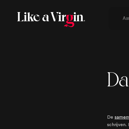
Aa
Da
De
samenw
schrijven