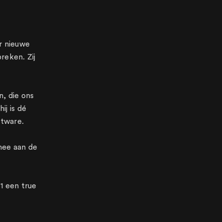
er nieuwe
reken. Zij
, die ons
ij is dé
ftware.
 mee aan de
1 een true