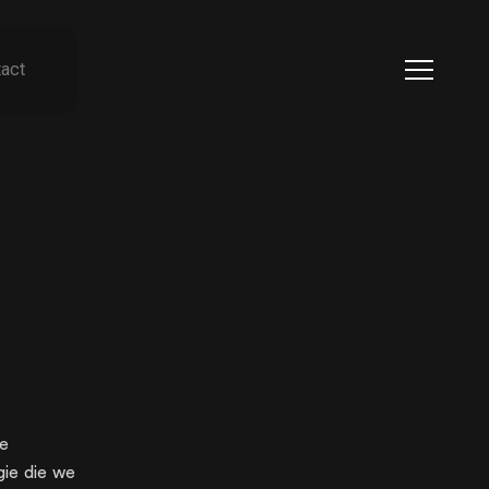
act
ing brands, renaming brands,
sales strategies, memorable movies,
radio, great ads, long copy, short
py copy, online, offline, logos, left
u.
te
ie die we