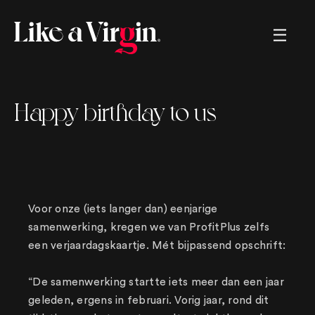
Creating brands, helping brands,
Happy birthday to us
renaming brands, marketing strategies,
sales strategies, memorable movies,
crazy commercials, tv, radio, great
ads, long copy, short copy, boring
copy, snappy copy, online, offline,
logos, left and right. We. got. You.
Voor onze (iets langer dan) eenjarige
samenwerking, kregen we van ProfitPlus zelfs
een verjaardagskaartje. Mét bijpassend opschrift:
“De samenwerking startte iets meer dan een jaar
geleden, ergens in februari. Vorig jaar, rond dit