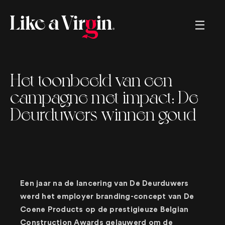
Creating brands, helping brands,
Het toonbeeld van een
renaming brands, marketing strategies,
sales strategies, memorable movies,
campagne met impact: De
crazy commercials, tv, radio, great
ads, long copy, short copy, boring
Deurduwers winnen goud
copy, snappy copy, online, offline,
logos, left and right. We. got. You.
Een jaar na de lancering van De Deurduwers
werd het employer branding-concept van De
Coene Products op de prestigieuze Belgian
Construction Awards gelauwerd om de